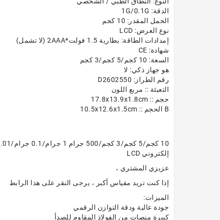
النوع: النطاق الطبي / الشخصي
الدقة: 1G/0.1G
الحمل المقدر: 10 كجم
نوع العرض: LCD
إمدادات الطاقة: بطارية 1.5 فولت*2AAA (لا تشمل)
شهادة: CE
السعة: 10 كجم/5 كجم/3 كجم
هو جهاز ذكي: لا
رقم الطراز: D2602550
التعبئة :: مربع اللون
حجم :: 17.8x13.9x1.8cm
B الحجم :: 10.5x12.6x1.5cm
إلكتروني LCD
عزيزي المشتري ،
إذا كنت تريد مقياس أكبر ، يرجى النقر على هذا الرابط
الميزات:
جودة عالية ودقة التوازن الرقمي
كبيرة منصات من الفولاذ المقاوم للصدأ