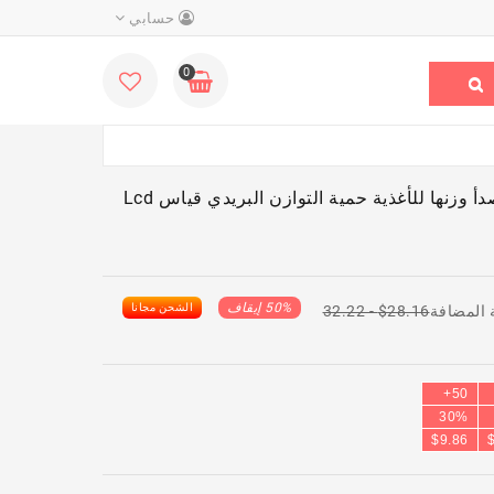
حسابي
0
10/5/3 كجم موازين المطبخ الفولاذ المقاوم للصدأ وزنها للأغذية حمية التوازن البريدي قياس Lcd
50% إيقاف
الشحن مجانا
 المضافة
$28.16
- 32.22
50+
30%
$9.86