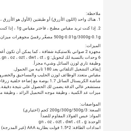
ملاحظة:
1. هناك واحد (اللون الأزرق) أو طبقتين (الأول هو الأزرق ، والثاني هو اللون الأخضر) من طبقة رقيقة واقية من الخارج ، تحتاج إلى المسيل للدموع قبالة قبل الاستخدام ، سيكون فضة!
2. إذا كنت تريد مقياس مطبخ ، فاختر مقياس 1g ، إذا كنت تريد مقياس مجوهرات ، يمكنك اختيار مقياس 0.1g أو 0.01g
500g-0.01g/3000g-0.1g مصغّر رقميّ مجوهرات ميزان إلكترونيّ ميزان طعام للمطبخ جيب وزن مقياس
الميزات:
مجهزة 2 صواني بلاستيكية شفافة ، كما يمكن أن تكون أغطية حماية.
6 وحدات بالنسبة لك لتحويل: gn ، oz ، ozt ، dwt ، ct ، g.
وظيفة تاري لوزن السائل وشيء مجزأ.
إيقاف التشغيل التلقائي بعد 180 ثانية من الخمول.
مقياس متعدد الوظائف لوزن الحليب والمساحيق والخضروات 
شاشة الكريستال السائل 1.7 بوصة مع إضاءة خلفية زرقاء.
مستشعر عالي الدقة يضمن لك الحصول على نتيجة دقيقة.
ميزات عد الكمية ، وظيفة موجه التحميل الزائد ، وظيفة م
المواصفات:
السعة: 200g/300g/500g/3 كجم (اختياري)
المواد: عبس الفولاذ المقاوم للصدأ
الوحدة: gn ، oz ، ozt ، dwt ، ct ، g
امدادات الطاقة: 2*1.5 فولت بطارية AAA (غير المدرجة)