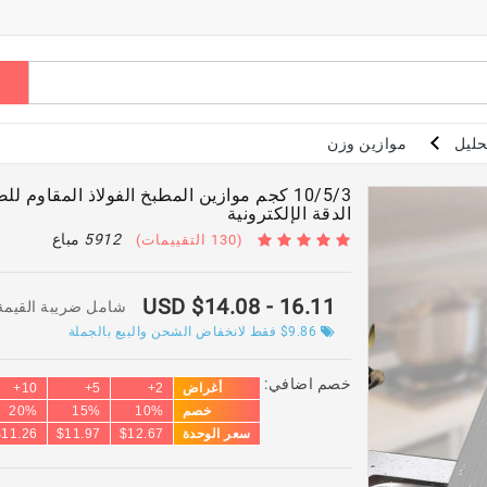
حليل
موازين وزن
الدقة الإلكترونية
5912
مباع
(130 التقييمات)
USD $14.08
- 16.11
شامل ضريبة القيمة
$9.86
فقط لانخفاض الشحن والبيع بالجملة
خصم اضافي:
أغراض
2+
5+
10+
خصم
10%
15%
20%
سعر الوحدة
$12.67
$11.97
$11.26