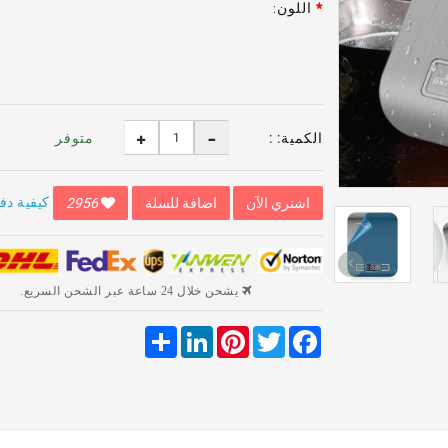
اللون
الكمية: :
متوفر
كيفية دف
اشتري الآن
اضافة للسلة
2956
يشحن خلال 24 ساعة عبر الشحن السريع.
Share
LinkedIn
Pinterest
Twitter
Facebook