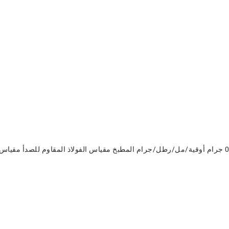
10 كجم/5 كجم/3 كجم/500 جرام 1 جرام/0.1 جرام/0.01 جرام أوقية/مل/رطل/جرام المطبخ مقياس الفولاذ ال