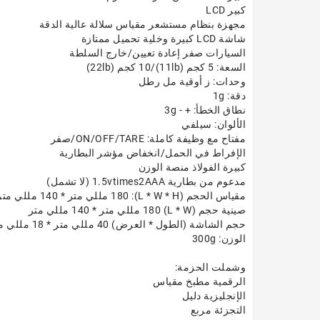
كبير LCD
مجهزة بنظام مستشعر مقياس سلالة عالية الدقة
شاشة LCD كبيرة وخلية تحميل ممتازة
السيارات صفر إعادة تعيين/خارج السلطة
السعة: 5 كجم (11lb)/10 كجم (22lb)
وحدات: ز أوقية مل رطل
دقة: 1g
نطاق الخطأ: + - 3g
الألوان: سيلفي
مفتاح مع وظيفة كاملة: ON/OFF/TARE/صفر
الإفراط في الحمل/انخفاض مؤشر البطارية
كبيرة الفولاذ منصة الوزن
مدعوم من بطارية 1.5vtimes2AAA (لا تشمل)
مقياس الحجم (L * W * H): 180 مللي متر * 140 مللي متر * 18 مللي متر
صينية حجم (L * W) 180 مللي متر * 140 مللي متر
حجم الشاشة (الطول * العرض) 40 مللي متر * 18 مللي متر
الوزن: 300g
وشملت الحزمة:
الرقمية مطبخ مقياس
الإنجليزية دليل
التجزئة مربع