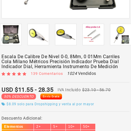
Escala De Calibre De Nivel 0-0, 8Mm, 0 01Mm Carriles
Cola Milano Métricos Precisión Indicador Prueba Dial
Indicador Dial, Herramienta Instrumento De Medición
1024
Vendidos
139 Comentarios
USD $11.55
- 28.35
IVA Incluido
$23.10
- 56.70
50% DESCUENTO
Envío Gratis
$8.09
solo para Dropshipping y venta al por mayor
Descuento Adicional:
Elementos
2+
5+
10+
50+