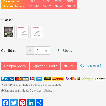
Descuento
10%
15%
20%
30%
Precio Unitario
$10.40
$9.82
$9.24
$8.09
Color
Cantidad :
En Stock
Como pagar?
Compra Ahora
Agregar Al Carro
512
Se envía en 24 horas a través de envío rápido.
Entrega estimada de 5 a 9 días hábiles.
Facebook
Twitter
Pinterest
LinkedIn
Share