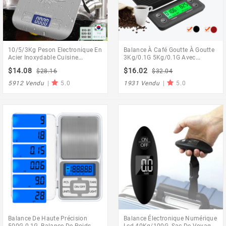
10/5/3Kg Peson Electronique En
Balance À Café Goutte À Goutte
Acier Inoxydable Cuisine
3Kg/0.1G 5Kg/0.1G Avec
Balance Bijoux Balance Haute
Minuterie, Balance De Cuisine
$14.08
$16.02
$28.16
$32.04
Précision Rétro-Éclairage Lcd
Numérique Électronique
Affichage 4 Unités Commutation
Portable Lcd De Haute Précision
5912 Vendu
|
5.0
1931 Vendu
|
5.0
Balance De Haute Précision
Balance Électronique Numérique
500G 0.1G, Balance De Poids
Lcd 40Kg/100G, Sac De Voyage