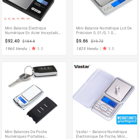
Mini Balance Électrique
Mini Balance Numérique Lcd De
Numérique En Acier Inoxydable,
Précision 0, 01/0, 1 G
Pesette De Poche Pour Le
Électronique En Grammes Pour
$92.40
$9.86
$184.8
$19.72
Grammage De L'Or, Bascule
La Cuisson Du Thé, 500/3000G
Portable, Balances De Poches
1960 Vendu
|
5.0
1825 Vendu
|
5.0
Mini Balances De Poche
Vastar – Balance Numérique
Numériques Portables
Électronique De Poche, Mini