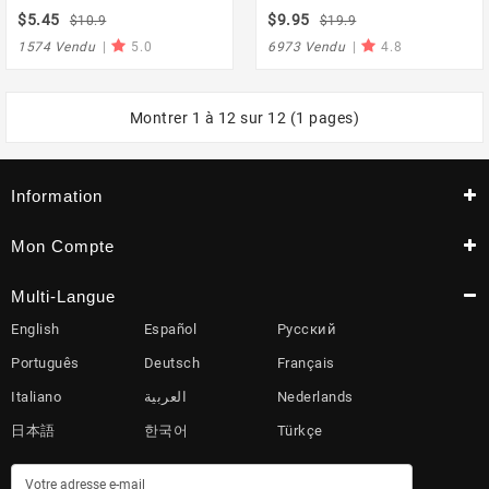
200G/100G 0.01G, Pour Bijoux
Accessoire Pour Bijoux En Or,
$5.45
$9.95
$10.9
$19.9
En Or Sterling, Poids En
200 G 300 G 500 X 0 01 G 0, 1G
Grammes
1574 Vendu
|
5.0
6973 Vendu
|
4.8
Montrer 1 à 12 sur 12 (1 pages)
Information
Mon Compte
Multi-Langue
English
Español
Русский
Português
Deutsch
Français
Italiano
العربية
Nederlands
日本語
한국어
Türkçe