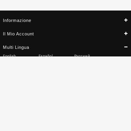
Informazione
Il Mio Account
Multi Lingua
English
Español
Русский
Português
Deutsch
Français
Italiano
العربية
Nederlands
日本語
한국어
Türkçe
Iscriviti
©2005-2026 adafar.com
Inizia Dropshipping