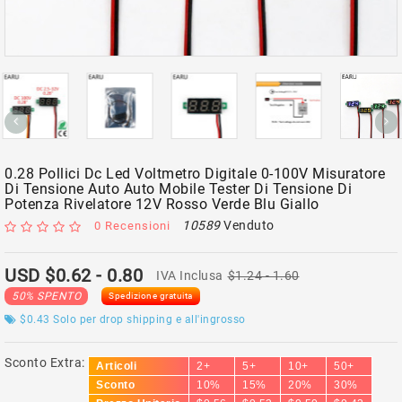
0.28 Pollici Dc Led Voltmetro Digitale 0-100V Misuratore
Di Tensione Auto Auto Mobile Tester Di Tensione Di
Potenza Rivelatore 12V Rosso Verde Blu Giallo
10589
Venduto
0 Recensioni
USD $0.62
- 0.80
IVA Inclusa
$1.24
- 1.60
50% SPENTO
Spedizione gratuita
$0.43
Solo per drop shipping e all'ingrosso
Sconto Extra:
Articoli
2+
5+
10+
50+
Sconto
10%
15%
20%
30%