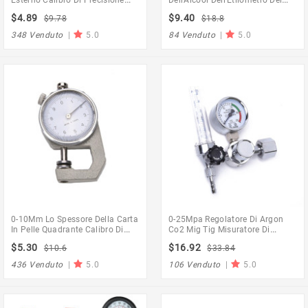
Micrometro Strumento
Tester Di Concentrazione Degli
$4.89
$9.40
$9.78
$18.8
Macchinista
Alcoolometri Per L'Alcool Del
Vino 4 Pezzi/Set
348 Venduto
|
5.0
84 Venduto
|
5.0
0-10Mm Lo Spessore Della Carta
0-25Mpa Regolatore Di Argon
In Pelle Quadrante Calibro Di
Co2 Mig Tig Misuratore Di
Spessore Del Tester Del Tester
Portata Regolatori Gas
$5.30
$16.92
$10.6
$33.84
Per La Pelle Flim Di Carta
Flussimetro Saldatura Saldatura
Manometro Riduttore Di
436 Venduto
|
5.0
106 Venduto
|
5.0
Pressione