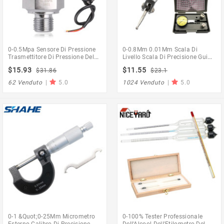
0-0.5Mpa Sensore Di Pressione
0-0.8Mm 0.01Mm Scala Di
Trasmettitore Di Pressione Del
Livello Scala Di Precisione Guide
Compressore D'Aria Trasduttore
Metriche A Coda Rondine
$15.93
$11.55
$31.86
$23.1
Di Pressione G1/4 Dc 5V Per Olio
Indicatore Prova Quadrante
Combustibile Gas Acqua Aria
Indicatore Quadrante Strumento
62 Venduto
|
5.0
1024 Venduto
|
5.0
Di Misura
0-1 &Quot;0-25Mm Micrometro
0-100% Tester Professionale
Esterno Calibro Di Precisione
Dell'Alcool Dell'Etilometro Del