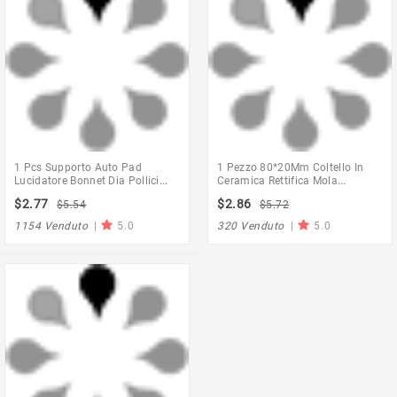
1 Pcs Supporto Auto Pad
1 Pezzo 80*20Mm Coltello In
Lucidatore Bonnet Dia Pollici
Ceramica Rettifica Mola
Angle Grinder Wheel Levigatrice
Abrasiva Lana Lucidatura
$2.77
$2.86
$5.54
$5.72
Disco Di Carta Macchina Di
Lucidatura Mola Lucidatore
Lucidatura Auto Strumento Di
Disco Per Lucidatore Auto
1154 Venduto
|
5.0
320 Venduto
|
5.0
Auto -Adesivo @