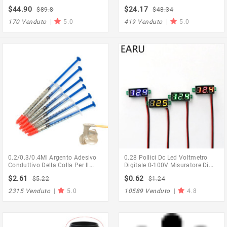
25.4Mm Misuratore Di Spessore
Curvo In Acciaio Inox Gap Feeler
$44.90
$24.17
$89.8
$48.34
Micrometro Digitale Tester Di
Gauge Feeler Forniture Per La
Spessore Micrometro
Lavorazione Del Legno
170 Venduto
|
5.0
419 Venduto
|
5.0
0.2/0.3/0.4Ml Argento Adesivo
0.28 Pollici Dc Led Voltmetro
Conduttivo Della Colla Per Il
Digitale 0-100V Misuratore Di
Cavo Di Gomma Della Pasta Del
Tensione Auto Auto Mobile
$2.61
$0.62
$5.22
$1.24
Bordo Dei Connettori Della
Tester Di Tensione Di Potenza
Pittura Di Conduzione Di
Rivelatore 12V Rosso Verde Blu
2315 Venduto
|
5.0
10589 Venduto
|
4.8
Riparazione Del Pwb
Giallo
Elettricamente