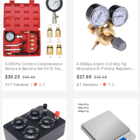
0-300Psi Cilindro Compressione
0-30Mpa Argon Co2 Mig Tig
Motore A Benzina Set Kit Di Test
Misuratore Di Portata Regolatore
Tester Professionale Strumento
Di Gas Misuratore Portata
$33.23
$27.69
$66.46
$55.38
Automobilistico Calibro Per
Saldatura Calibro Saldatura
Auto E Camion
Regolatore Argon Riduttore Di
517 Venduto
|
5.0
61 Venduto
|
5.0
Pressione