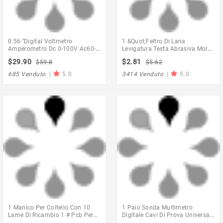
0.56 ''Digital Voltmetro
1 &Quot;Feltro Di Lana
Amperometro Dc 0-100V Ac60-
Levigatura Testa Abrasiva Mola
500V 1A 10A 50A 100A Rosso
Abrasiva 2.35/3Mm Gambo Filo
$29.90
$2.81
$59.8
$5.62
Blu Tensione Di Display A Led
Di Cotone Lucidatura Mini
Misuratori Di Corrente Tester
Spazzola Per Dremel Dril
685 Venduto
|
5.0
3414 Venduto
|
5.0
Detector
1 Manico Per Coltello Con 10
1 Paio Sonda Multimetro
Lame Di Ricambio 1 # Pcb Per
Digitale Cavi Di Prova Universali
Telefono Cellulare Riparazione
Con Punta Ad Ago In Silicone