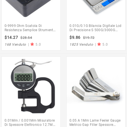
0-9999 Ohm Scatola Di
0.01G/0.1G Bilancia Digitale Lcd
Resistenza Semplice Strumento
Di Precisione S 500G/3000G
Di Insegnamento Della
Mini Bilancia Elettronica Per
$14.27
$9.86
$28.54
$19.72
Resistenza A Dieci Anni Variabile
Bilance Da Tè
Di Precisione
168 Venduto
|
5.0
1825 Venduto
|
5.0
0.01Mm / 0.001Mm Misuratore
0.05 A 1Mm Lame Feeler Gauge
Di Spessore Elettronico 12.7Mm
Metrico Gap Filler Spessore