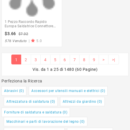
1 Pezzo Raccordo Rapido
Europa Saldatrice Connettore
Cavo Dkj 10-25 35-50 50-70
$3.66
$7.32
Connettore Rapido Saldatrice
Presa Spina
576 Venduto
|
5.0
1
2
3
4
5
6
7
8
9
>
>|
Vis. da 1 a 25 di 1480 (60 Pagine)
Perfeziona la Ricerca
Abrasivi (0)
Accessori per utensili manuali e elettrici (0)
Attrezzatura di saldatura (0)
Attrezzi da giardino (0)
Forniture di saldatura e saldatura (0)
Macchinari e parti di lavorazione del legno (0)