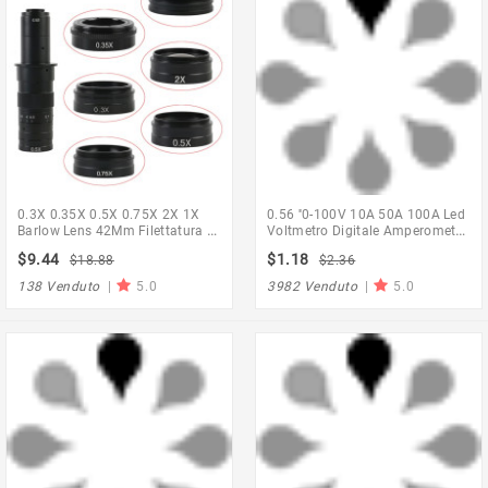
0.3X 0.35X 0.5X 0.75X 2X 1X
0.56 ''0-100V 10A 50A 100A Led
Barlow Lens 42Mm Filettatura Di
Voltmetro Digitale Amperometro
Montaggio Microscopio Camera
Auto Moto Tensione Corrente
$9.44
$1.18
$18.88
$2.36
Obiettivo Obiettivo Per Obiettivo
Misuratore Volt Rivelatore Tester
10A 120X/180X/300X
Pannello Monitor
138 Venduto
|
5.0
3982 Venduto
|
5.0