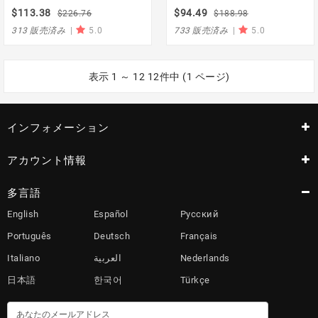
計, Uni-T
$113.38
$94.49
$226.76
$188.98
313 販売済み
|
5.0
733 販売済み
|
5.0
表示 1 ～ 12 12件中 (1 ページ)
インフォメーション
アカウント情報
多言語
English
Español
Русский
Português
Deutsch
Français
Italiano
العربية
Nederlands
日本語
한국어
Türkçe