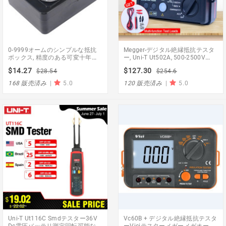
0-9999オームのシンプルな抵抗
Megger-デジタル絶縁抵抗テスタ
ボックス, 精度のある可変十年抵
ー, Uni-T Ut502A, 500-2500V
抗器, 教育機器
30〜600V, バックライト付き液晶
$14.27
$127.30
$28.54
$254.6
モニター
168 販売済み
|
5.0
120 販売済み
|
5.0
Uni-T Ut116C Smdテスター36V
Vc60B + デジタル絶縁抵抗テスタ
Dc電圧バッテリ測定回転可能なピ
ーViciテスターメガーメガオーム