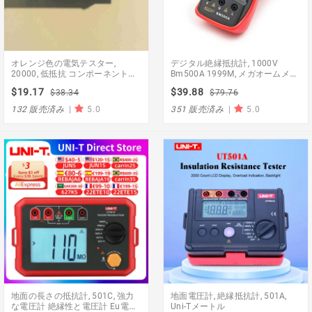
オレンジ色の電気テスター,
デジタル絶縁抵抗計, 1000V
20000, 低抵抗 コンポーネントテ
Bm500A 1999M, メガオームメー
スター Usb, バックライト付き
ター # D6309 #
$19.17
$39.88
$38.34
$79.76
132 販売済み
|
5.0
351 販売済み
|
5.0
地面の長さの抵抗計, 501C, 強力
地面電圧計, 絶縁抵抗計, 501A,
な電圧計 絶縁性と電圧計 Eu電圧
Uni-Tメートル