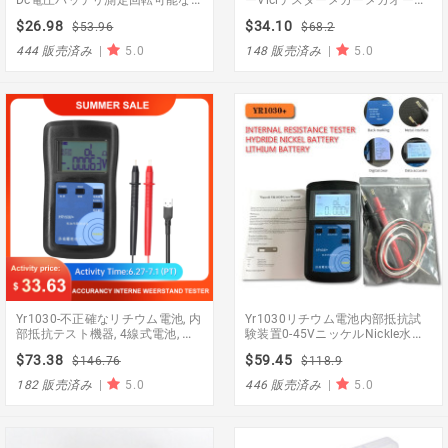
ンセットLedダイオードマルチメ
計250V 500V 1000V高電圧と短
$26.98
$34.10
$53.96
$68.2
ータ抵抗コンデンサテスター
絡入力アラーム
444 販売済み
|
5.0
148 販売済み
|
5.0
Yr1030-不正確なリチウム電池, 内
Yr1030リチウム電池内部抵抗試
部抵抗テスト機器, 4線式電池, 内
験装置0-45VニッケルNickle水素
部抵抗テスター
ボタン電池テスターコンビネーシ
$73.38
$59.45
$146.76
$118.9
ョン1
182 販売済み
|
5.0
446 販売済み
|
5.0