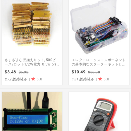
さまざまな品揃えキット, 500ピ
エレクトロニクスコンポーネント
ース/ロット1/2W電力, 0.5W 5%
の基本的なスターターキットとブ
公差 カーボンフィルム抵抗器 1.2
レッドボード抵抗コンデンサ Led
$3.46
$19.49
$6.92
$38.98
Ohm-1Mオーム, 各10個の50値
用の Arduino
272 販売済み
|
5.0
151 販売済み
|
5.0