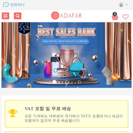
연락하다
Category
0
가
구
가
전
결
혼
식
및
행
사
교
VAT 포함 및 무료 배송
육
모든 가격에는 대부분의 국가에서 VAT가 포함되거나 세금이
및
포함되지 않으며 무료 배송됩니다.
사
무