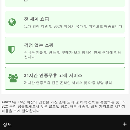
다.
사
리
보
전 세계 쇼핑
안
12개 언어 지원 및 200개 이상의 국가 및 지역으로 배송됩니다.
및
보
호
걱정 없는 쇼핑
손쉬운 환불 및 반품 및 구매자 보호 정책이 전체 구매에 적용
속
됩니다.
옷
&
잠
24시간 연중무휴 고객 서비스
옷
24시간 연중무휴 전문 온라인 서비스 및 다중 상담 방식
스
포
츠
Adafar는 15년 이상의 경험을 가진 소매 도매 및 하락 선박을 통합하는 중국의
엔
B2C 공장 공급업체로서 많은 글로벌 창고, 빠른 배송 및 최저 가격으로 시간과
비용을 크게 절약합니다.
터
테
인
정보
먼