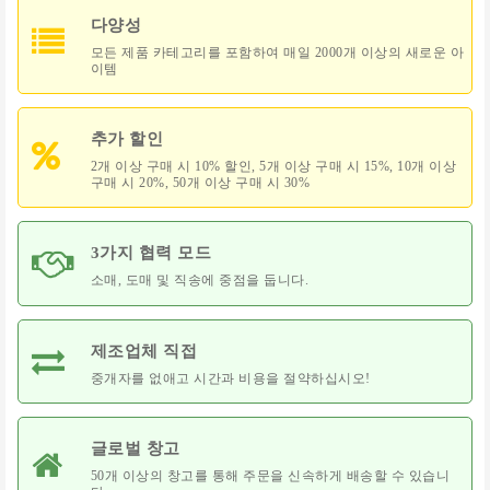
용
다양성
품
모든 제품 카테고리를 포함하여 매일 2000개 이상의 새로운 아
이템
남
성
의
추가 할인
류
2개 이상 구매 시 10% 할인, 5개 이상 구매 시 15%, 10개 이상
구매 시 20%, 50개 이상 구매 시 30%
도
구
3가지 협력 모드
미
용
소매, 도매 및 직송에 중점을 둡니다.
과
건
강
제조업체 직접
중개자를 없애고 시간과 비용을 절약하십시오!
보
석
및
글로벌 창고
악
세
50개 이상의 창고를 통해 주문을 신속하게 배송할 수 있습니