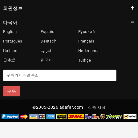
트
회원정보
시
다국어
계
English
Español
Русский
신
Português
Deutsch
Français
발
Italiano
العربية
Nederlands
여
日本語
한국어
Türkçe
성
의
류
의
구독
류
액
세
©2005-2026 adafar.com
직송 시작
서
리
장
난