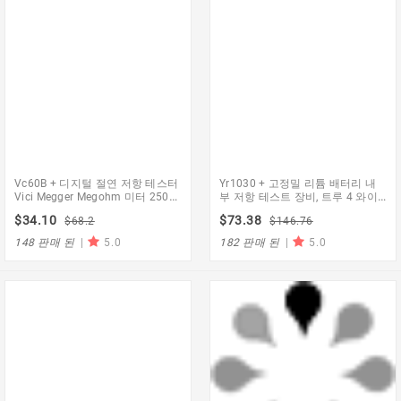
Vc60B + 디지털 절연 저항 테스터
Yr1030 + 고정밀 리튬 배터리 내
Vici Megger Megohm 미터 250V
부 저항 테스트 장비, 트루 4 와이
500V 1000V 고전압 및 단락 입력
어 배터리 내부 저항 테스터
$34.10
$73.38
$68.2
$146.76
알람
148 판매 된
|
5.0
182 판매 된
|
5.0