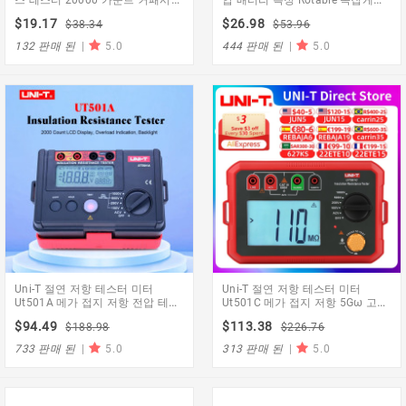
스 저항 Smd 구성 요소 테스터
Led 다이오드 멀티 미터 저항 커패
$19.17
$26.98
$38.34
$53.96
Usb 전원 백 라이트
시터 테스터
132 판매 된
|
5.0
444 판매 된
|
5.0
Uni-T 절연 저항 테스터 미터
Uni-T 절연 저항 테스터 미터
Ut501A 메가 접지 저항 전압 테스
Ut501C 메가 접지 저항 5Gω 고전
터 Megohmmeter 전압계
압 테스터 메가 미터
$94.49
$113.38
$188.98
$226.76
733 판매 된
|
5.0
313 판매 된
|
5.0