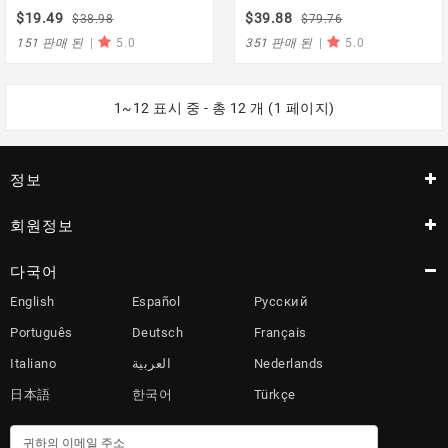
전위차계 Arduino 용
미터 메그 옴 미터 메가 # D6309 #
$19.49
$39.88
$38.98
$79.76
151 판매 된
|
5.0
351 판매 된
|
5.0
1~12 표시 중 - 총 12 개 (1 페이지)
정보
회원정보
다국어
English
Español
Русский
Português
Deutsch
Français
Italiano
العربية
Nederlands
日本語
한국어
Türkçe