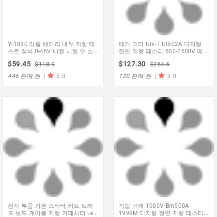
Yr1030 리튬 배터리 내부 저항 테
메가 미터 Uni-T Ut502A 디지털
스트 장비 0-45V 니켈 니켈 수 소
절연 저항 테스터 500-2500V 메그
화물 버튼 배터리 테스터 조합 1
옴 미터 30 ~ 600V Ac 전압 측정
$59.45
$127.30
$118.9
$254.6
기 Lcd 백라이트 + Gjft
446 판매 된
|
5.0
120 판매 된
|
5.0
전자 부품 기본 스타터 키트 브레
직접 거래 1000V Bm500A
드 보드 케이블 저항 커패시터 Led
1999M 디지털 절연 저항 테스터