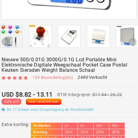
Nieuwe 500/0.01G 3000G/0.1G Lcd Portable Mini
Elektronische Digitale Weegschaal Pocket Case Postal
Keuken Sieraden Weight Balance Schaal
2490
Verkocht
139 Beoordeling(en)
USD $8.82
- 13.11
BTW Inbegrepen
$17.64
- 26.22
50% UIT
Geen verzendkosten
$6.17
Alleen voor Dropshipping en Groothandel!
Extra korting:
Artikelen
2+
5+
10+
50+
Korting
10%
15%
20%
30%