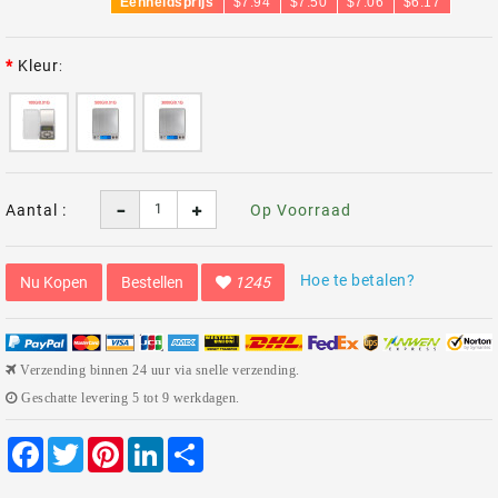
Eenheidsprijs
$7.94
$7.50
$7.06
$6.17
Kleur
Aantal :
Op Voorraad
Hoe te betalen?
Nu Kopen
Bestellen
1245
Verzending binnen 24 uur via snelle verzending.
Geschatte levering 5 tot 9 werkdagen.
Facebook
Twitter
Pinterest
LinkedIn
Share