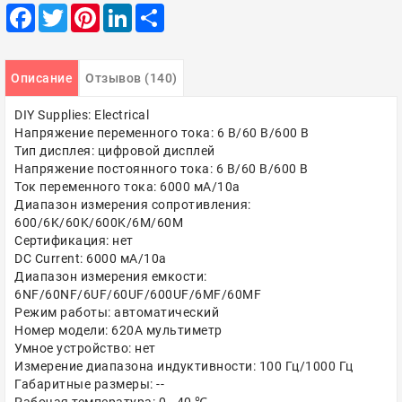
Facebook
Twitter
Pinterest
LinkedIn
Share
Описание
Отзывов (140)
DIY Supplies: Electrical
Напряжение переменного тока: 6 В/60 В/600 В
Тип дисплея: цифровой дисплей
Напряжение постоянного тока: 6 В/60 В/600 В
Ток переменного тока: 6000 мА/10а
Диапазон измерения сопротивления:
600/6K/60K/600K/6M/60M
Сертификация: нет
DC Current: 6000 мА/10а
Диапазон измерения емкости:
6NF/60NF/6UF/60UF/600UF/6MF/60MF
Режим работы: автоматический
Номер модели: 620A мультиметр
Умное устройство: нет
Измерение диапазона индуктивности: 100 Гц/1000 Гц
Габаритные размеры: --