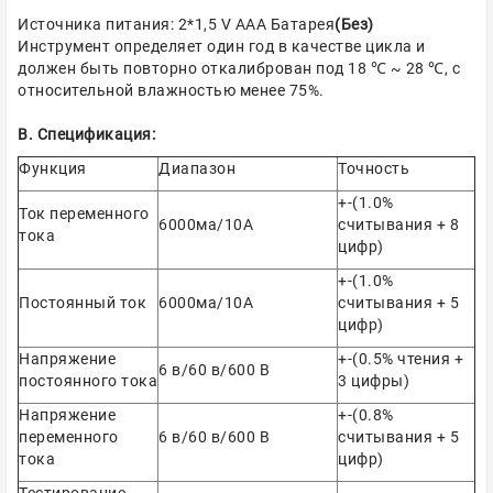
Источника питания: 2*1,5 V AAA Батарея
(Без)
Инструмент определяет один год в качестве цикла и
должен быть повторно откалиброван под 18 ℃ ~ 28 ℃, с
относительной влажностью менее 75%.
B. Спецификация:
Функция
Диапазон
Точность
+-(1.0%
Ток переменного
6000ма/10А
считывания + 8
тока
цифр)
+-(1.0%
Постоянный ток
6000ма/10А
считывания + 5
цифр)
Напряжение
+-(0.5% чтения +
6 в/60 в/600 В
постоянного тока
3 цифры)
Напряжение
+-(0.8%
переменного
6 в/60 в/600 В
считывания + 5
тока
цифр)