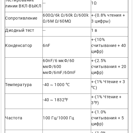
Тестирование
--
1Ω
линии ВКЛ-ВЫКЛ
600Ω/6k Ω/60k Ω/600k
+-(0.8% чтения +
Сопротивление
Ω/6M Ω/60MΩ
3 цифры)
Диодный тест
--
1 в
+-(10%
Конденсатор
6nF
считывание + 40
цифр)
60nF/6 мкФ/60
+-(2.5%
мкФ/600
считывания + 20
мкФ/6mF/60mF
цифр)
+-(1% Чтение + 3
Температура
-40 ~ 1000 ℃
℃)
+-(1% Чтение +
-40 ~ 1832
℉
3
℉
)
+-(1.0%
Частота
100 Гц/1000 Гц
считывания + 5
цифр)