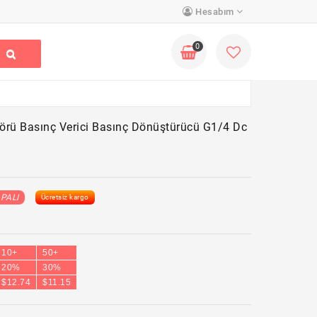
Hesabım
0
rü Basınç Verici Basınç Dönüştürücü G1/4 Dc
PALI
Ücretsiz kargo
10+
50+
20%
30%
$12.74
$11.15