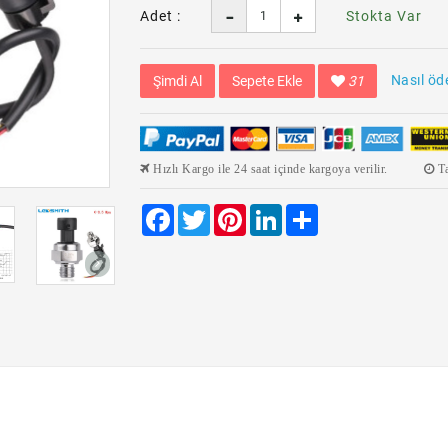
Adet :
Stokta Var
Nasıl öd
Şimdi Al
Sepete Ekle
31
Hızlı Kargo ile 24 saat içinde kargoya verilir.
Ta
Facebook
Twitter
Pinterest
LinkedIn
Share