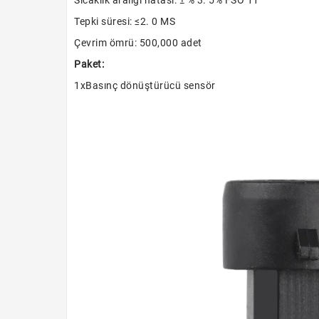
Sıcaklık aralığı hatası: ± % 3. 5% FSO 11
Tepki süresi: ≤2. 0 MS
Çevrim ömrü: 500,000 adet
Paket:
1x
Basınç dönüştürücü sensör