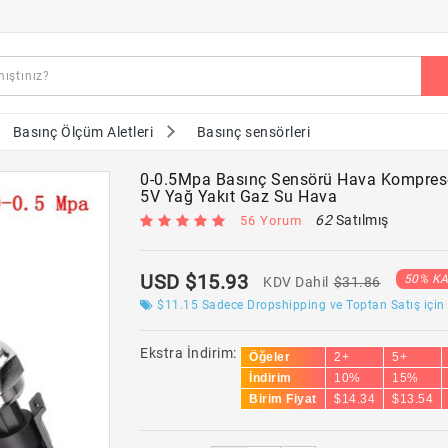
Basınç Ölçüm Aletleri
Basınç sensörleri
0-0.5Mpa Basınç Sensörü Hava Kompresö
5V Yağ Yakıt Gaz Su Hava
62
Satılmış
56 Yorum
USD $15.93
50% KA
KDV Dahil
$31.86
$11.15
Sadece Dropshipping ve Toptan Satış için
Ekstra İndirim:
Öğeler
2+
5+
İndirim
10%
15%
Birim Fiyat
$14.34
$13.54