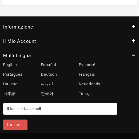
Informazione
Il Mio Account
Multi Lingua
English
Español
Русский
Português
Deutsch
Français
Italiano
العربية
Nederlands
日本語
한국어
Türkçe
Iscriviti