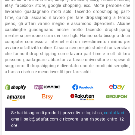
etsy, facebook store, google shopping, ecc. Molte persone che
lavorano guadagnano molti soldi facendo dropshipping part-
time, quindi lasciano il lavoro per fare dropshipping a tempo
pieno, gli affari vanno meglio e assumono dipendenti. Alcune
casalinghe guadagnano anche molto facendo dropshipping
mentre si prendono cura dei loro figli. Hanno solo bisogno di un
computer connesso a Internet e di un investimento minimo per
avviare un'attività online. Ci sono sempre più studenti universitari
che fanno il drop shipping come lavoro part-time e molti di loro
possono guadagnare abbastanza tasse universitarie e spese di
soggiorno. Il dropshipping è diventato uno dei modi più semplici,
a basso rischio e meno investiti per fare soldi .
Se hai bisogno di prodotti, preventivi e logistica,
contattaci
email: sale@adafar.com e riceverai una risposta entro 12
ore.